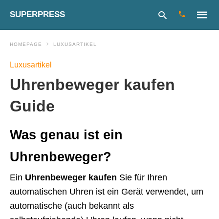
SUPERPRESS
HOMEPAGE
LUXUSARTIKEL
Luxusartikel
Type
Uhrenbeweger kaufen
your
search
query
Guide
and
hit
enter:
Was genau ist ein
Uhrenbeweger?
Ein
Uhrenbeweger kaufen
Sie für Ihren
automatischen Uhren ist ein Gerät verwendet, um
automatische (auch bekannt als