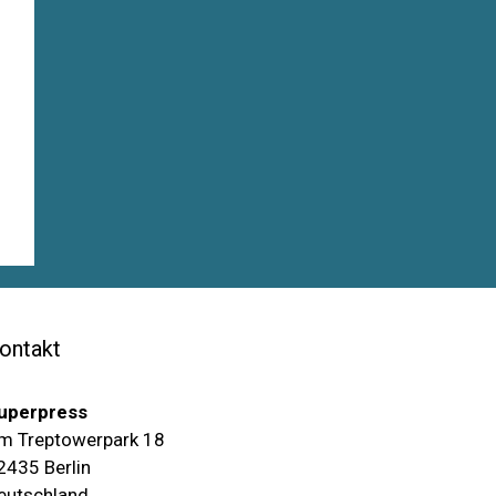
ontakt
uperpress
m Treptowerpark 18
2435 Berlin
eutschland