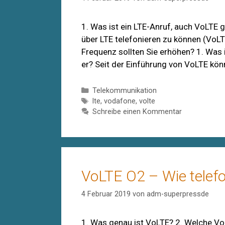
1. Was ist ein LTE-Anruf, auch VoLTE 
über LTE telefonieren zu können (VoLT
Frequenz sollten Sie erhöhen? 1. Was i
er? Seit der Einführung von VoLTE kö
Kategorien
Telekommunikation
Schlagwörter
lte
,
vodafone
,
volte
Schreibe einen Kommentar
VoLTE O2 – Wie telefo
4 Februar 2019
von
adm-superpressde
1. Was genau ist VoLTE? 2. Welche Vo