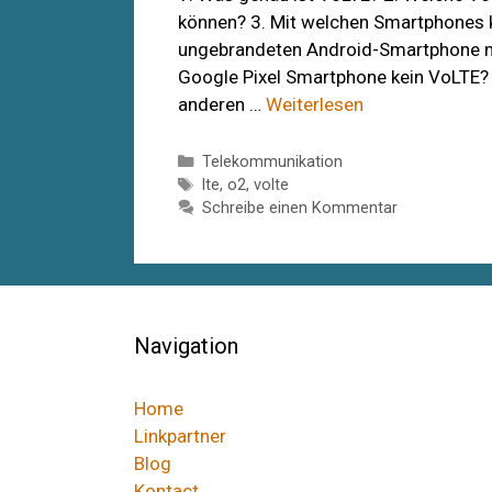
können? 3. Mit welchen Smartphones k
ungebrandeten Android-Smartphone nu
Google Pixel Smartphone kein VoLTE? 
anderen …
Weiterlesen
Kategorien
Telekommunikation
Schlagwörter
lte
,
o2
,
volte
Schreibe einen Kommentar
Navigation
Home
Linkpartner
Blog
Kontact