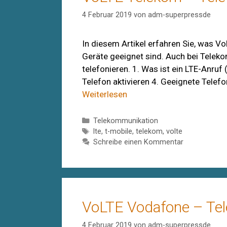
4 Februar 2019
von
adm-superpressde
In diesem Artikel erfahren Sie, was 
Geräte geeignet sind. Auch bei Teleko
telefonieren. 1. Was ist ein LTE-Anru
Telefon aktivieren 4. Geeignete Telef
Weiterlesen
Kategorien
Telekommunikation
Schlagwörter
lte
,
t-mobile
,
telekom
,
volte
Schreibe einen Kommentar
VoLTE Vodafone – Tel
4 Februar 2019
von
adm-superpressde