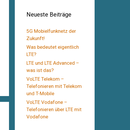
Neueste Beiträge
5G Mobielfunknetz der
Zukunft!
Was bedeutet eigentlich
LTE?
LTE und LTE Advanced –
was ist das?
VoLTE Telekom –
Telefonieren mit Telekom
und T-Mobile
VoLTE Vodafone –
Telefonieren über LTE mit
Vodafone